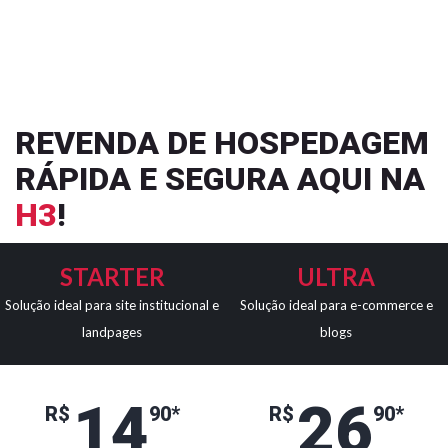
REVENDA DE HOSPEDAGEM
RÁPIDA E SEGURA AQUI NA
H3
!
STARTER
ULTRA
Solução ideal para site institucional e
Solução ideal para e-commerce e
landpages
blogs
14
26
R$
90*
R$
90*